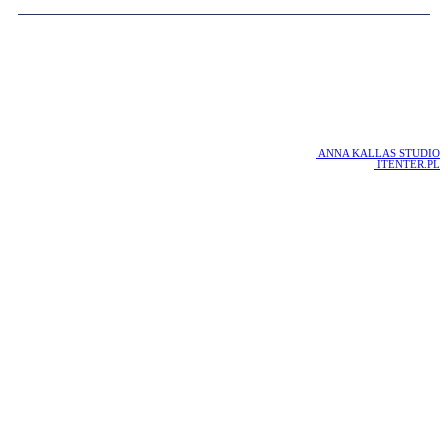
COPYRIGHT 2016 WOTU
WOJEWÓDZKI OŚRODEK TERAPII UZALEŻNIEŃ W GDAŃSKU
PROJEKT :
ANNA KALLAS STUDIO
REALIZACJA :
ITENTER.PL