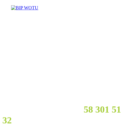
Masz pytania? Potrzebujesz
pomocy?
Zadzwoń :
58 301 51
32