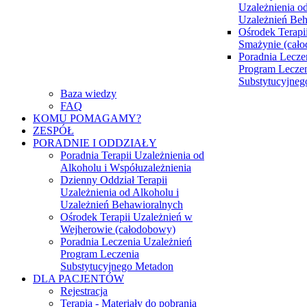
Uzależnienia od
Uzależnień Be
Ośrodek Terapi
Smażynie (cał
Poradnia Lecze
Program Lecze
Substytucyjne
Baza wiedzy
FAQ
KOMU POMAGAMY?
ZESPÓŁ
PORADNIE I ODDZIAŁY
Poradnia Terapii Uzależnienia od
Alkoholu i Współuzależnienia
Dzienny Oddział Terapii
Uzależnienia od Alkoholu i
Uzależnień Behawioralnych
Ośrodek Terapii Uzależnień w
Wejherowie (całodobowy)
Poradnia Leczenia Uzależnień
Program Leczenia
Substytucyjnego Metadon
DLA PACJENTÓW
Rejestracja
Terapia - Materiały do pobrania