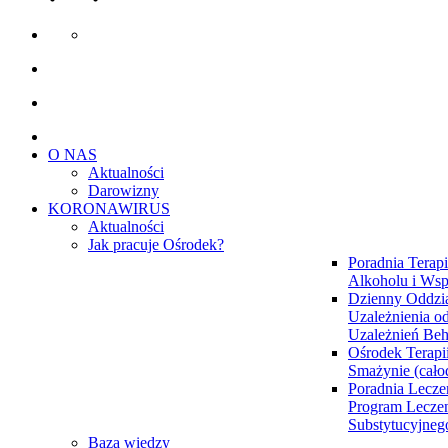
O NAS
Aktualności
Darowizny
KORONAWIRUS
Aktualności
Jak pracuje Ośrodek?
Poradnia Terapi
Alkoholu i Wsp
Dzienny Oddzia
Uzależnienia od
Uzależnień Be
Ośrodek Terapi
Smażynie (cał
Poradnia Lecze
Program Lecze
Substytucyjne
Baza wiedzy