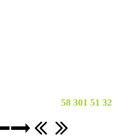
cy?
Zadzwoń :
58 301 51
32