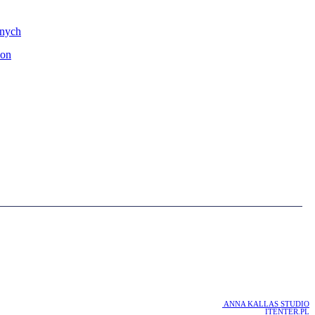
lnych
on
PROJEKT :
ANNA KALLAS STUDIO
REALIZACJA :
ITENTER.PL