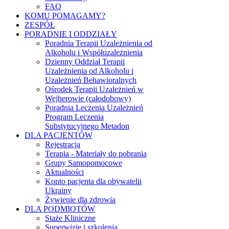
FAQ
KOMU POMAGAMY?
ZESPÓŁ
PORADNIE I ODDZIAŁY
Poradnia Terapii Uzależnienia od
Alkoholu i Współuzależnienia
Dzienny Oddział Terapii
Uzależnienia od Alkoholu i
Uzależnień Behawioralnych
Ośrodek Terapii Uzależnień w
Wejherowie (całodobowy)
Poradnia Leczenia Uzależnień
Program Leczenia
Substytucyjnego Metadon
DLA PACJENTÓW
Rejestracja
Terapia - Materiały do pobrania
Grupy Samopomocowe
Aktualności
Konto pacjenta dla obywatelii
Ukrainy
Żywienie dla zdrowia
DLA PODMIOTÓW
Staże Kliniczne
Superwizje i szkolenia