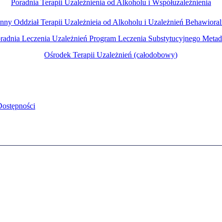
Poradnia Terapii Uzależnienia od Alkoholu i Współuzależnienia
nny Oddział Terapii Uzależnieia od Alkoholu i Uzależnień Behawiora
radnia Leczenia Uzależnień Program Leczenia Substytucyjnego
Metad
Ośrodek Terapii Uzależnień
(całodobowy)