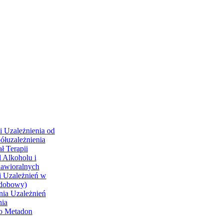
i Uzależnienia od
ółuzależnienia
ł Terapii
 Alkoholu i
hawioralnych
i Uzależnień w
odobowy)
nia Uzależnień
nia
go Metadon