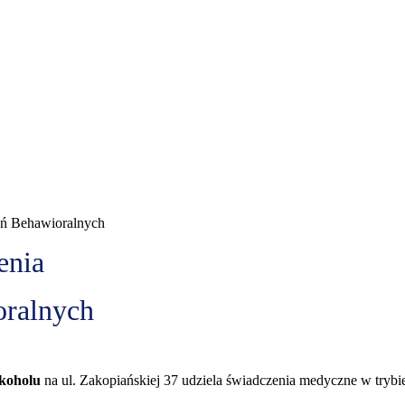
ień Behawioralnych
enia
oralnych
lkoholu
na ul. Zakopiańskiej 37 udziela świadczenia medyczne w tryb