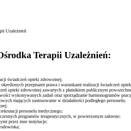
ii Uzależnień
środka Terapii Uzależnień:
acji świadczeń opieki zdrowotnej;
kreślonych przepisami prawa i warunkami realizacji świadczeń opieki
dczeń opieki zdrowotnej zawartych z płatnikiem publicznym powszechn
łowości wykonywanych zadań oraz sporządzanie harmonogramów pracy
ciowych mających zastosowanie w działalności podległego personelu;
nej;
e rekrutacji personelu medycznego;
czesnych programów terapeutycznych, w powierzonym zakresie;
mi przez inne instytucje;
rodowiska;