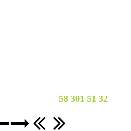
cy?
Zadzwoń :
58 301 51
32