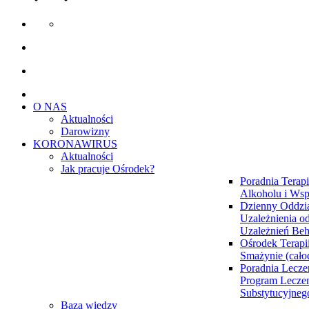
O NAS
Aktualności
Darowizny
KORONAWIRUS
Aktualności
Jak pracuje Ośrodek?
Poradnia Terapi
Alkoholu i Wsp
Dzienny Oddzia
Uzależnienia od
Uzależnień Be
Ośrodek Terapi
Smażynie (cał
Poradnia Lecze
Program Lecze
Substytucyjne
Baza wiedzy