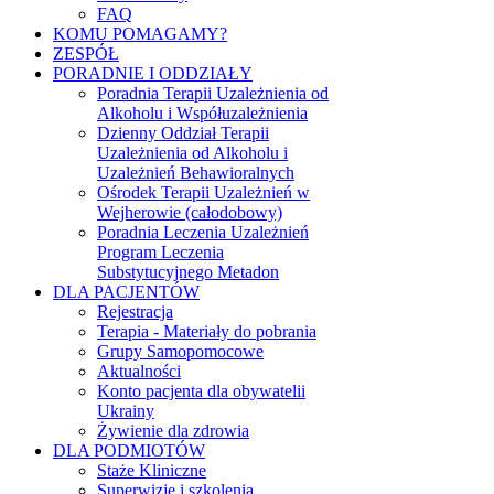
FAQ
KOMU POMAGAMY?
ZESPÓŁ
PORADNIE I ODDZIAŁY
Poradnia Terapii Uzależnienia od
Alkoholu i Współuzależnienia
Dzienny Oddział Terapii
Uzależnienia od Alkoholu i
Uzależnień Behawioralnych
Ośrodek Terapii Uzależnień w
Wejherowie (całodobowy)
Poradnia Leczenia Uzależnień
Program Leczenia
Substytucyjnego Metadon
DLA PACJENTÓW
Rejestracja
Terapia - Materiały do pobrania
Grupy Samopomocowe
Aktualności
Konto pacjenta dla obywatelii
Ukrainy
Żywienie dla zdrowia
DLA PODMIOTÓW
Staże Kliniczne
Superwizje i szkolenia