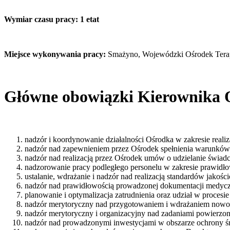
Wymiar czasu pracy: 1 etat
Miejsce wykonywania pracy:
Smażyno, Wojewódzki Ośrodek Terap
Główne obowiązki Kierownika O
nadzór i koordynowanie działalności Ośrodka w zakresie realiz
nadzór nad zapewnieniem przez Ośrodek spełnienia warunków o
nadzór nad realizacją przez Ośrodek umów o udzielanie świa
nadzorowanie pracy podległego personelu w zakresie prawid
ustalanie, wdrażanie i nadzór nad realizacją standardów jakoś
nadzór nad prawidłowością prowadzonej dokumentacji medycz
planowanie i optymalizacja zatrudnienia oraz udział w procesi
nadzór merytoryczny nad przygotowaniem i wdrażaniem nowo
nadzór merytoryczny i organizacyjny nad zadaniami powierzony
nadzór nad prowadzonymi inwestycjami w obszarze ochrony ś