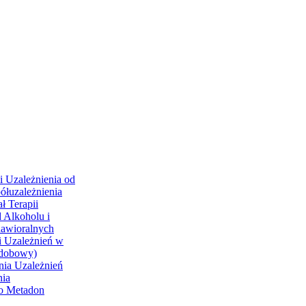
i Uzależnienia od
ółuzależnienia
ł Terapii
 Alkoholu i
hawioralnych
i Uzależnień w
odobowy)
nia Uzależnień
nia
go Metadon