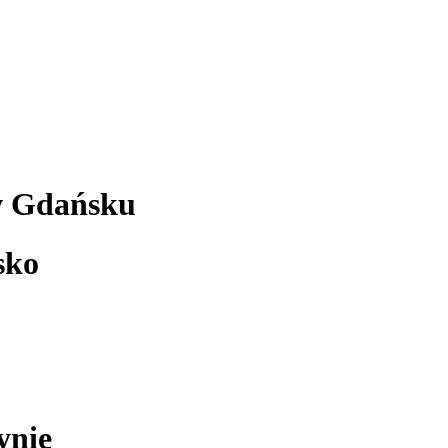
w Gdańsku
sko
ynie