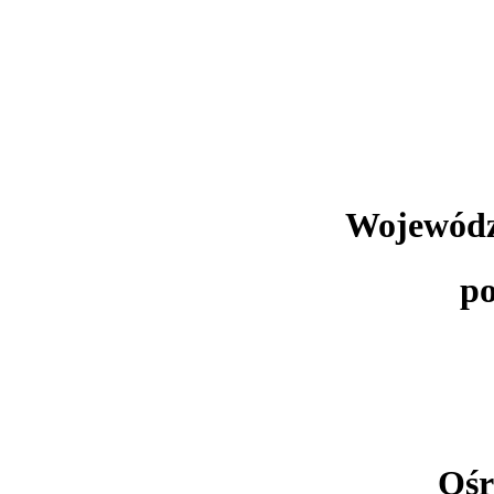
Wojewódz
po
Ośr