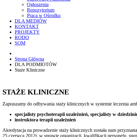
Ogłoszenia
Repozytorium
Praca w Ośrodku
DLA MEDIÓW
KONTAKT
PROJEKTY
RODO
SOM
Strona Główna
DLA PODMIOTÓW
Staże Kliniczne
STAŻE KLINICZNE
Zapraszamy do odbywania staży klinicznych w systemie leczenia amb
specjalisty psychoterapii uzależnień,
specjalisty w dziedzin
instruktora terapii uzależnień
Akredytacja na prowadzenie staży klinicznych została nam przyznan
25 czerwca 2012r. w sprawie organizacji, kwalifikacji personelu, 