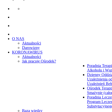
O NAS
Aktualności
Darowizny
KORONAWIRUS
Aktualności
Jak pracuje Ośrodek?
Poradnia Terapi
Alkoholu i Wsp
Dzienny Oddzia
Uzależnienia od
Uzależnień Be
Ośrodek Terapi
Smażynie (cał
Poradnia Lecze
Program Lecze
Substytucyjne
Baza wiedzy