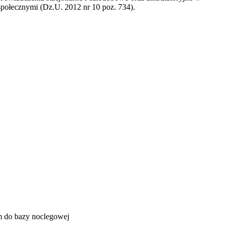
społecznymi (Dz.U. 2012 nr 10 poz. 734).
m do bazy noclegowej