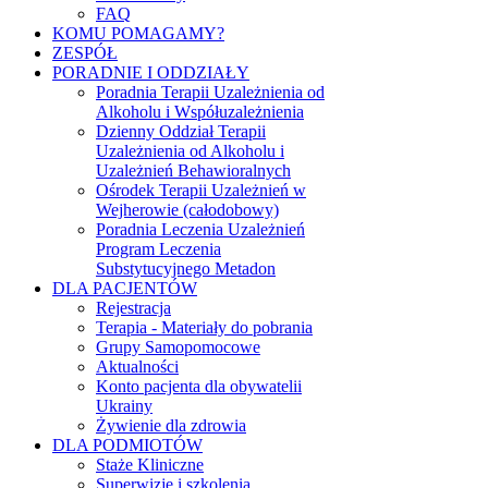
FAQ
KOMU POMAGAMY?
ZESPÓŁ
PORADNIE I ODDZIAŁY
Poradnia Terapii Uzależnienia od
Alkoholu i Współuzależnienia
Dzienny Oddział Terapii
Uzależnienia od Alkoholu i
Uzależnień Behawioralnych
Ośrodek Terapii Uzależnień w
Wejherowie (całodobowy)
Poradnia Leczenia Uzależnień
Program Leczenia
Substytucyjnego Metadon
DLA PACJENTÓW
Rejestracja
Terapia - Materiały do pobrania
Grupy Samopomocowe
Aktualności
Konto pacjenta dla obywatelii
Ukrainy
Żywienie dla zdrowia
DLA PODMIOTÓW
Staże Kliniczne
Superwizje i szkolenia