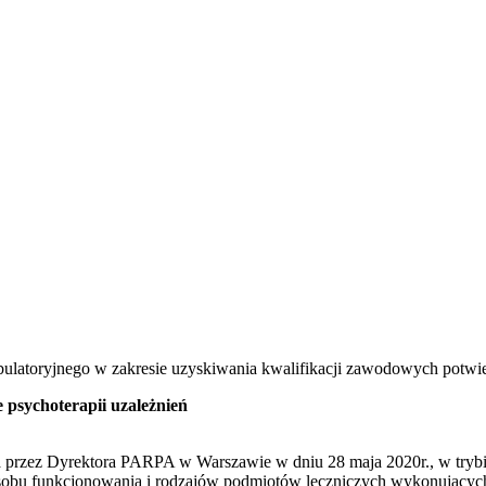
ulatoryjnego w zakresie uzyskiwania kwalifikacji zawodowych potwie
ie psychoterapii uzależnień
a przez Dyrektora PARPA w Warszawie w dniu 28 maja 2020r., w trybie
sposobu funkcjonowania i rodzajów podmiotów leczniczych wykonującyc