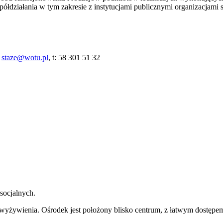
łdziałania w tym zakresie z instytucjami publicznymi organizacjami 
–
staze@wotu.pl
, t: 58 301 51 32
socjalnych.
 wyżywienia. Ośrodek jest położony blisko centrum, z łatwym dostępe