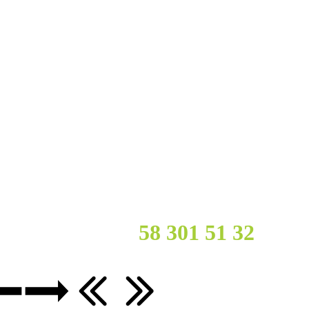
cy?
Zadzwoń :
58 301 51
32