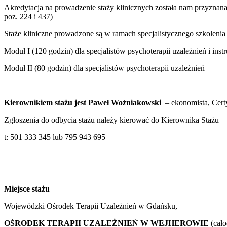
Akredytacja na prowadzenie staży klinicznych została nam przyznana
poz. 224 i 437)
Staże kliniczne prowadzone są w ramach specjalistycznego szkolenia w 
Moduł I (120 godzin) dla specjalistów psychoterapii uzależnień i inst
Moduł II (80 godzin) dla specjalistów psychoterapii uzależnień
Kierownikiem stażu jest Paweł Woźniakowski
– ekonomista, Certy
Zgłoszenia do odbycia stażu należy kierować do Kierownika Stażu –
t: 501 333 345 lub 795 943 695
Miejsce stażu
Wojewódzki Ośrodek Terapii Uzależnień w Gdańsku,
OŚRODEK TERAPII UZALEŻNIEŃ W
WEJHEROWIE
(cał