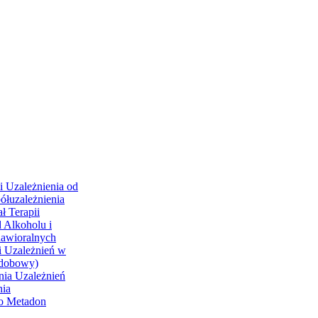
i Uzależnienia od
ółuzależnienia
ł Terapii
 Alkoholu i
hawioralnych
i Uzależnień w
odobowy)
nia Uzależnień
nia
go Metadon