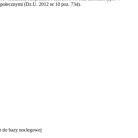
społecznymi (Dz.U. 2012 nr 10 poz. 734).
m do bazy noclegowej