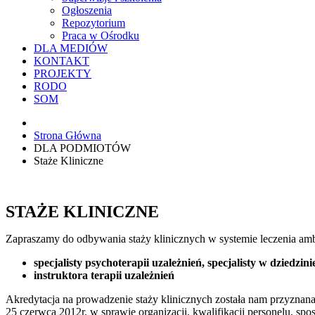
Ogłoszenia
Repozytorium
Praca w Ośrodku
DLA MEDIÓW
KONTAKT
PROJEKTY
RODO
SOM
Strona Główna
DLA PODMIOTÓW
Staże Kliniczne
STAŻE KLINICZNE
Zapraszamy do odbywania staży klinicznych w systemie leczenia amb
specjalisty psychoterapii uzależnień,
specjalisty w dziedzin
instruktora terapii uzależnień
Akredytacja na prowadzenie staży klinicznych została nam przyznan
25 czerwca 2012r. w sprawie organizacji, kwalifikacji personelu, 