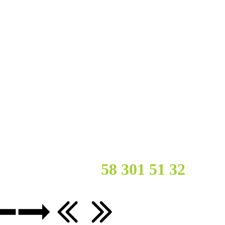
cy?
Zadzwoń :
58 301 51
32