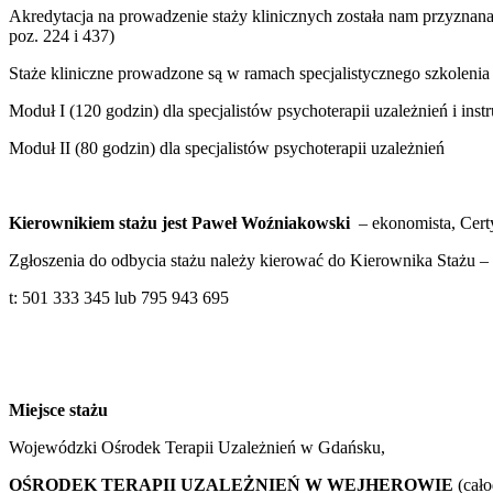
Akredytacja na prowadzenie staży klinicznych została nam przyznana
poz. 224 i 437)
Staże kliniczne prowadzone są w ramach specjalistycznego szkolenia w 
Moduł I (120 godzin) dla specjalistów psychoterapii uzależnień i inst
Moduł II (80 godzin) dla specjalistów psychoterapii uzależnień
Kierownikiem stażu jest Paweł Woźniakowski
– ekonomista, Certy
Zgłoszenia do odbycia stażu należy kierować do Kierownika Stażu –
t: 501 333 345 lub 795 943 695
Miejsce stażu
Wojewódzki Ośrodek Terapii Uzależnień w Gdańsku,
OŚRODEK TERAPII UZALEŻNIEŃ W
WEJHEROWIE
(cał