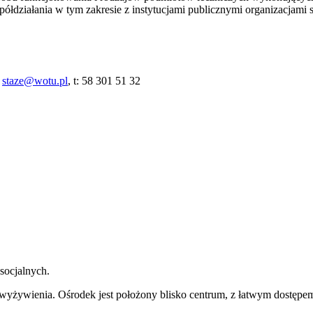
łdziałania w tym zakresie z instytucjami publicznymi organizacjami 
–
staze@wotu.pl
, t: 58 301 51 32
socjalnych.
 wyżywienia. Ośrodek jest położony blisko centrum, z łatwym dostępe