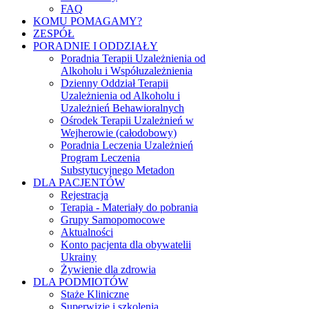
FAQ
KOMU POMAGAMY?
ZESPÓŁ
PORADNIE I ODDZIAŁY
Poradnia Terapii Uzależnienia od
Alkoholu i Współuzależnienia
Dzienny Oddział Terapii
Uzależnienia od Alkoholu i
Uzależnień Behawioralnych
Ośrodek Terapii Uzależnień w
Wejherowie (całodobowy)
Poradnia Leczenia Uzależnień
Program Leczenia
Substytucyjnego Metadon
DLA PACJENTÓW
Rejestracja
Terapia - Materiały do pobrania
Grupy Samopomocowe
Aktualności
Konto pacjenta dla obywatelii
Ukrainy
Żywienie dla zdrowia
DLA PODMIOTÓW
Staże Kliniczne
Superwizje i szkolenia