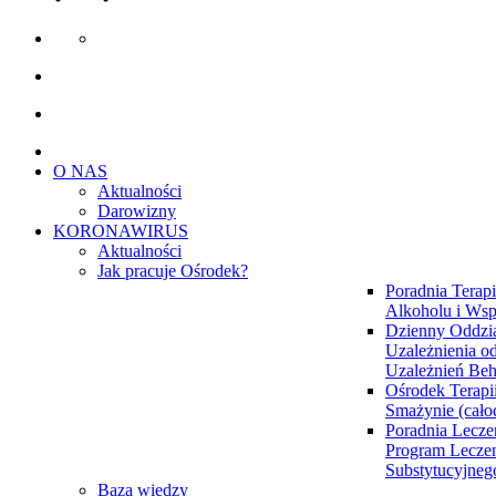
O NAS
Aktualności
Darowizny
KORONAWIRUS
Aktualności
Jak pracuje Ośrodek?
Poradnia Terapi
Alkoholu i Wsp
Dzienny Oddzia
Uzależnienia od
Uzależnień Be
Ośrodek Terapi
Smażynie (cał
Poradnia Lecze
Program Lecze
Substytucyjne
Baza wiedzy