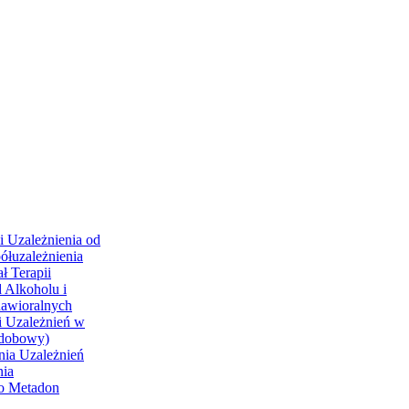
i Uzależnienia od
ółuzależnienia
ł Terapii
 Alkoholu i
hawioralnych
i Uzależnień w
odobowy)
nia Uzależnień
nia
go Metadon