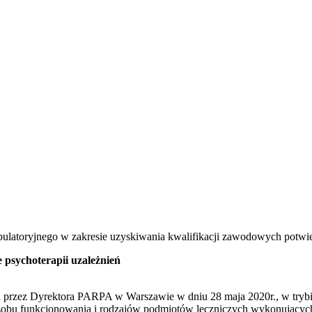
ulatoryjnego w zakresie uzyskiwania kwalifikacji zawodowych potwie
ie psychoterapii uzależnień
a przez Dyrektora PARPA w Warszawie w dniu 28 maja 2020r., w trybie
sposobu funkcjonowania i rodzajów podmiotów leczniczych wykonującyc