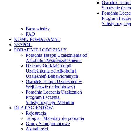
Ośrodek Terapi
Smażynie (cał
Poradnia Lecze
Program Lecze
Substytucyjne
Baza wiedzy
FAQ
KOMU POMAGAMY?
ZESPÓŁ
PORADNIE I ODDZIAŁY
Poradnia Terapii Uzależnienia od
Alkoholu i Współuzależnienia
Dzienny Oddział Terapii
Uzależnienia od Alkoholu i
Uzależnień Behawioralnych
Ośrodek Terapii Uzależnień w
Wejherowie (całodobowy)
Poradnia Leczenia Uzależnień
Program Leczenia
Substytucyjnego Metadon
DLA PACJENTÓW
Rejestracja
Terapia - Materiały do pobrania
Grupy Samopomocowe
Aktualności