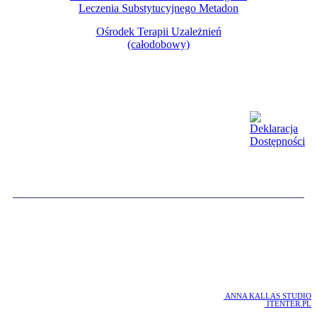
Leczenia Substytucyjnego
Metadon
Ośrodek Terapii Uzależnień
(całodobowy)
COPYRIGHT 2016 WOTU
WOJEWÓDZKI OŚRODEK TERAPII UZALEŻNIEŃ W GDAŃSKU
PROJEKT :
ANNA KALLAS STUDIO
REALIZACJA :
ITENTER.PL