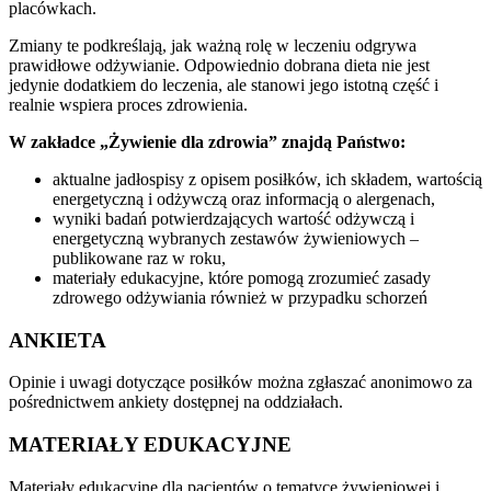
placówkach.
Zmiany te podkreślają, jak ważną rolę w leczeniu odgrywa
prawidłowe odżywianie. Odpowiednio dobrana dieta nie jest
jedynie dodatkiem do leczenia, ale stanowi jego istotną część i
realnie wspiera proces zdrowienia.
W zakładce „Żywienie dla zdrowia” znajdą Państwo:
aktualne jadłospisy z opisem posiłków, ich składem, wartością
energetyczną i odżywczą oraz informacją o alergenach,
wyniki badań potwierdzających wartość odżywczą i
energetyczną wybranych zestawów żywieniowych –
publikowane raz w roku,
materiały edukacyjne, które pomogą zrozumieć zasady
zdrowego odżywiania również w przypadku schorzeń
ANKIETA
Opinie i uwagi dotyczące posiłków można zgłaszać anonimowo za
pośrednictwem ankiety dostępnej na oddziałach.
MATERIAŁY EDUKACYJNE
Materiały edukacyjne dla pacjentów o tematyce żywieniowej i