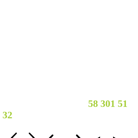
Masz pytania? Potrzebujesz
pomocy?
Zadzwoń :
58 301 51
32