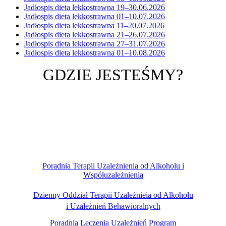
Jadłospis dieta lekkostrawna 19–30.06.2026
Jadłospis dieta lekkostrawna 01–10.07.2026
Jadłospis dieta lekkostrawna 11–20.07.2026
Jadłospis dieta lekkostrawna 21–26.07.2026
Jadłospis dieta lekkostrawna 27–31.07.2026
Jadłospis dieta lekkostrawna 01–10.08.2026
GDZIE JESTEŚMY?
Poradnia Terapii Uzależnienia od Alkoholu i
Współuzależnienia
Dzienny Oddział Terapii Uzależnieia od Alkoholu
i Uzależnień Behawioralnych
Poradnia Leczenia Uzależnień Program