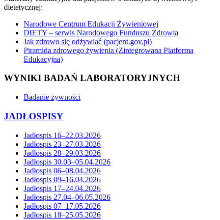
dietetycznej:
Narodowe Centrum Edukacji Żywieniowej
DIETY – serwis Narodowego Funduszu Zdrowia
Jak zdrowo się odżywiać (pacjent.gov.pl)
Piramida zdrowego żywienia (Zintegrowana Platforma
Edukacyjna)
WYNIKI BADAŃ LABORATORYJNYCH
Badanie żywności
JADŁOSPISY
Jadłospis 16–22.03.2026
Jadłospis 23–27.03.2026
Jadłospis 28–29.03.2026
Jadłospis 30.03–05.04.2026
Jadłospis 06–08.04.2026
Jadłospis 09–16.04.2026
Jadłospis 17–24.04.2026
Jadłospis 27.04–06.05.2026
Jadłospis 07–17.05.2026
Jadłospis 18–25.05.2026