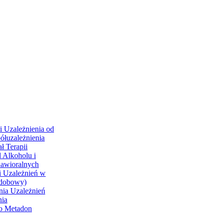
i Uzależnienia od
ółuzależnienia
ł Terapii
 Alkoholu i
hawioralnych
i Uzależnień w
odobowy)
nia Uzależnień
nia
go Metadon