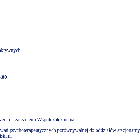
oaktywnych
6.00
enia Uzależnień i Współuzależnienia
aływań psychoterapeutycznych porównywalnej do oddziałów stacjonarn
iskimi.