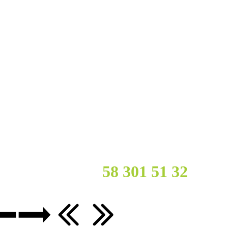
cy?
Zadzwoń :
58 301 51
32