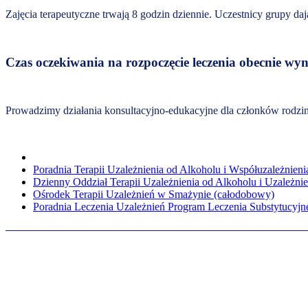
Zajęcia terapeutyczne trwają 8 godzin dziennie. Uczestnicy grupy daj
Czas oczekiwania na rozpoczęcie leczenia obecnie wyn
Prowadzimy działania konsultacyjno-edukacyjne dla członków rodzin
Poradnia Terapii Uzależnienia od Alkoholu i Współuzależnieni
Dzienny Oddział Terapii Uzależnienia od Alkoholu i Uzależn
Ośrodek Terapii Uzależnień w Smażynie (całodobowy)
Poradnia Leczenia Uzależnień Program Leczenia Substytucyj