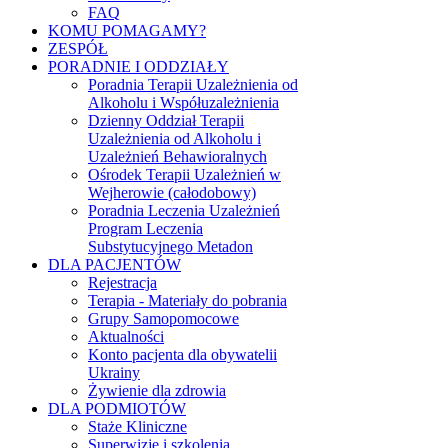
FAQ
KOMU POMAGAMY?
ZESPÓŁ
PORADNIE I ODDZIAŁY
Poradnia Terapii Uzależnienia od
Alkoholu i Współuzależnienia
Dzienny Oddział Terapii
Uzależnienia od Alkoholu i
Uzależnień Behawioralnych
Ośrodek Terapii Uzależnień w
Wejherowie (całodobowy)
Poradnia Leczenia Uzależnień
Program Leczenia
Substytucyjnego Metadon
DLA PACJENTÓW
Rejestracja
Terapia - Materiały do pobrania
Grupy Samopomocowe
Aktualności
Konto pacjenta dla obywatelii
Ukrainy
Żywienie dla zdrowia
DLA PODMIOTÓW
Staże Kliniczne
Superwizje i szkolenia