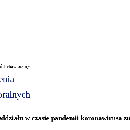
ień Behawioralnych
enia
oralnych
Oddziału w czasie pandemii koronawirusa z