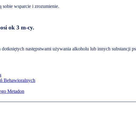
ą sobie wsparcie i zrozumienie.
osi ok 3 m-cy.
 dotkniętych następstwami używania alkoholu lub innych substancji 
a
ień Behawioralnych
nego Metadon