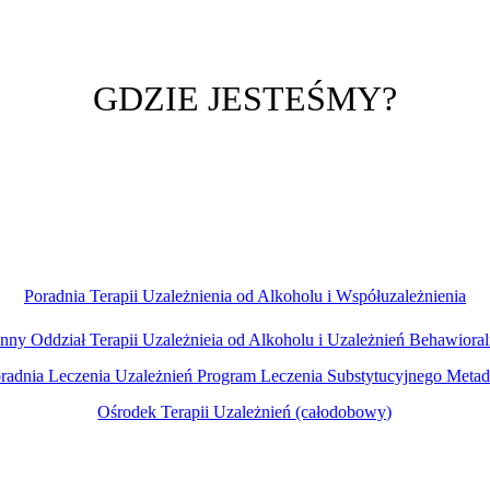
GDZIE JESTEŚMY?
Poradnia Terapii Uzależnienia od Alkoholu i Współuzależnienia
nny Oddział Terapii Uzależnieia od Alkoholu i Uzależnień Behawiora
radnia Leczenia Uzależnień Program Leczenia Substytucyjnego
Metad
Ośrodek Terapii Uzależnień
(całodobowy)