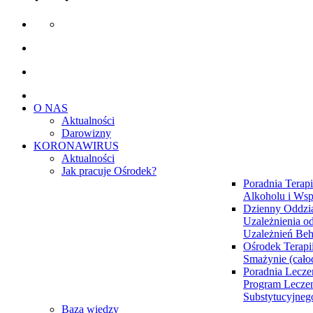
O NAS
Aktualności
Darowizny
KORONAWIRUS
Aktualności
Jak pracuje Ośrodek?
Poradnia Terapi
Alkoholu i Wsp
Dzienny Oddzia
Uzależnienia od
Uzależnień Be
Ośrodek Terapi
Smażynie (cał
Poradnia Lecze
Program Lecze
Substytucyjne
Baza wiedzy